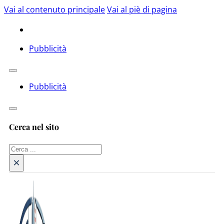
Vai al contenuto principale
Vai al piè di pagina
Pubblicità
Pubblicità
Cerca nel sito
Cerca
×