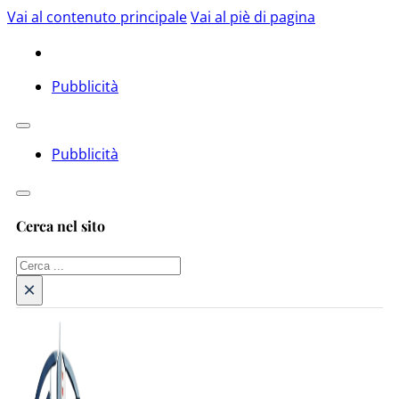
Vai al contenuto principale
Vai al piè di pagina
Pubblicità
Pubblicità
Cerca nel sito
Cerca
×