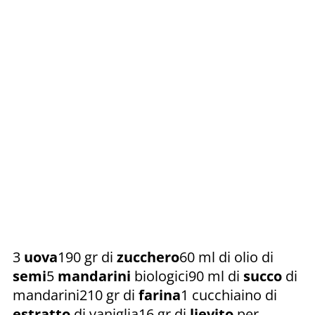
3
uova
190 gr di
zucchero
60 ml di olio di
semi
5
mandarini
biologici90 ml di
succo
di
mandarini210 gr di
farina
1 cucchiaino di
estratto
di vaniglia16 gr di
lievito
per