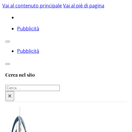
Vai al contenuto principale
Vai al piè di pagina
Pubblicità
Pubblicità
Cerca nel sito
Cerca
×