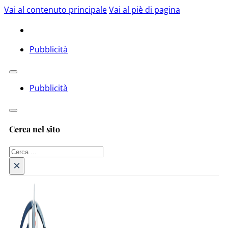
Vai al contenuto principale
Vai al piè di pagina
Pubblicità
Pubblicità
Cerca nel sito
Cerca
×