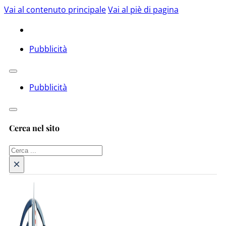
Vai al contenuto principale
Vai al piè di pagina
Pubblicità
Pubblicità
Cerca nel sito
Cerca
×