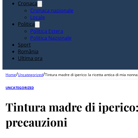
Cronaca
Cronaca nazionale
Locale
Politica
Politica Estera
Politica Nazionale
Sport
România
Ultima ora
/
/
Home
Uncategorized
Tintura madre di iperico: la ricetta antica di mia nonna
UNCATEGORIZED
Tintura madre di iperico:
precauzioni