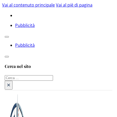
Vai al contenuto principale
Vai al piè di pagina
Pubblicità
Pubblicità
Cerca nel sito
Cerca
×