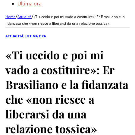
Ultima ora
/
/
Home
Attualità
«Ti uccido e poi mi vado a costituire»: Er Brasiliano e la
fidanzata che «non riesce a liberarsi da una relazione tossica»
ATTUALITÀ
,
ULTIMA ORA
«Ti uccido e poi mi
vado a costituire»: Er
Brasiliano e la fidanzata
che «non riesce a
liberarsi da una
relazione tossica»