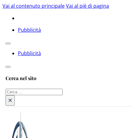
Vai al contenuto principale
Vai al piè di pagina
Pubblicità
Pubblicità
Cerca nel sito
Cerca
×