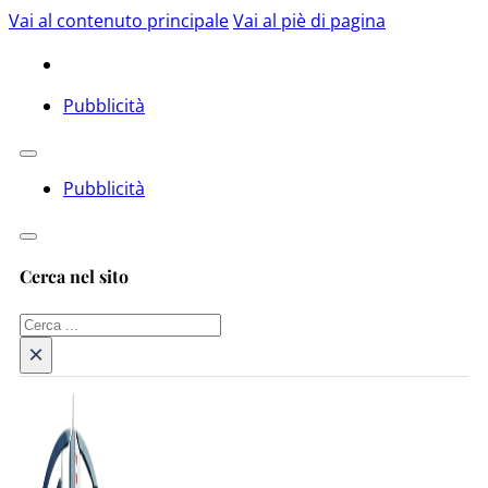
Vai al contenuto principale
Vai al piè di pagina
Pubblicità
Pubblicità
Cerca nel sito
Cerca
×