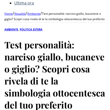
Ultima ora
/
/
/
Home
Attualità
Ambiente
Test personalità: narciso giallo, bucaneve o
giglio? Scopri cosa rivela di te la simbologia ottocentesca del tuo preferito
AMBIENTE
,
POLITICA ESTERA
Test personalità:
narciso giallo, bucaneve
o giglio? Scopri cosa
rivela di te la
simbologia ottocentesca
del tuo preferito