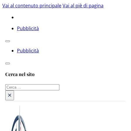
Vai al contenuto principale
Vai al piè di pagina
Pubblicità
Pubblicità
Cerca nel sito
Cerca
×