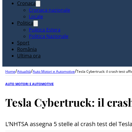
Cronaca
Cronaca nazionale
Locale
Politica
Politica Estera
Politica Nazionale
Sport
România
Ultima ora
/
/
/
Home
Attualità
Auto Motori e Automotive
Tesla Cybertruck: il crash test u
AUTO MOTORI E AUTOMOTIVE
Tesla Cybertruck: il cra
L’NHTSA assegna 5 stelle al crash test del Tesl