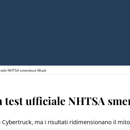
fficiale NHTSA smentisce Musk
sh test ufficiale NHTSA sm
a Cybertruck, ma i risultati ridimensionano il mi