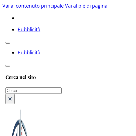
Vai al contenuto principale
Vai al piè di pagina
Pubblicità
Pubblicità
Cerca nel sito
Cerca
×