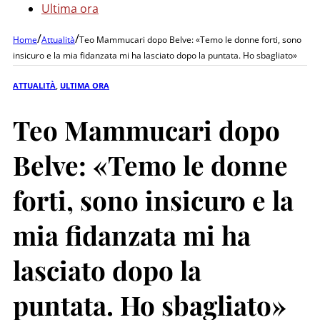
Ultima ora
/
/
Home
Attualità
Teo Mammucari dopo Belve: «Temo le donne forti, sono
insicuro e la mia fidanzata mi ha lasciato dopo la puntata. Ho sbagliato»
ATTUALITÀ
,
ULTIMA ORA
Teo Mammucari dopo
Belve: «Temo le donne
forti, sono insicuro e la
mia fidanzata mi ha
lasciato dopo la
puntata. Ho sbagliato»