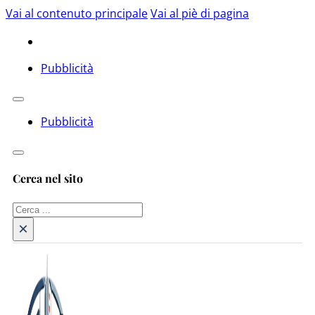
Vai al contenuto principale
Vai al piè di pagina
Pubblicità
Pubblicità
Cerca nel sito
Cerca
×