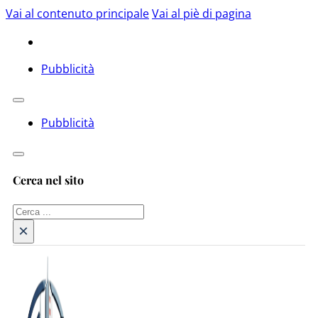
Vai al contenuto principale
Vai al piè di pagina
Pubblicità
Pubblicità
Cerca nel sito
Cerca
×