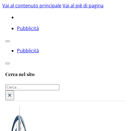
Vai al contenuto principale
Vai al piè di pagina
Pubblicità
Pubblicità
Cerca nel sito
Cerca
×