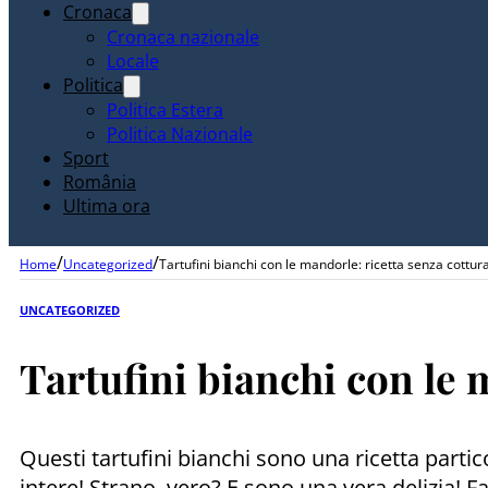
Cronaca
Cronaca nazionale
Locale
Politica
Politica Estera
Politica Nazionale
Sport
România
Ultima ora
/
/
Home
Uncategorized
Tartufini bianchi con le mandorle: ricetta senza cottura
UNCATEGORIZED
Tartufini bianchi con le 
Questi tartufini bianchi sono una ricetta part
intere! Strano, vero? E sono una vera delizia! F