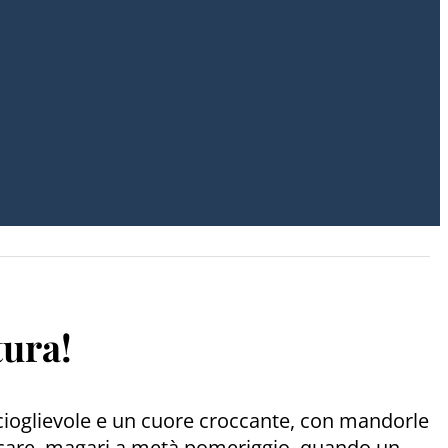
tura!
scioglievole e un cuore croccante, con mandorle
uzzicare, magari a metà pomeriggio, quando un