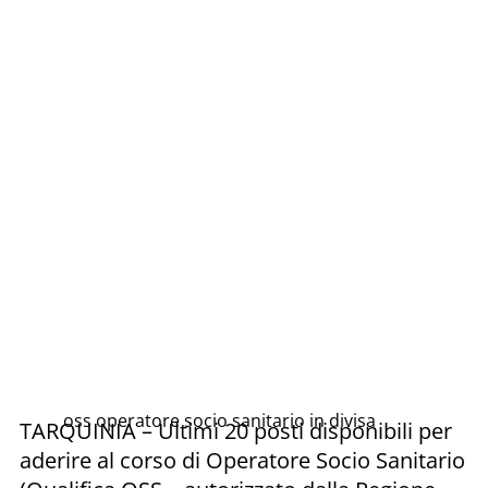
oss operatore socio sanitario in divisa
TARQUINIA – Ultimi 20 posti disponibili per
aderire al corso di Operatore Socio Sanitario