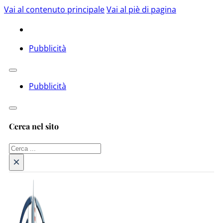
Vai al contenuto principale
Vai al piè di pagina
Pubblicità
Pubblicità
Cerca nel sito
Cerca
×