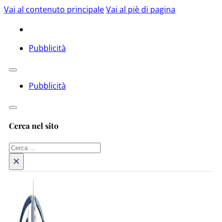
Vai al contenuto principale
Vai al piè di pagina
Pubblicità
Pubblicità
Cerca nel sito
Cerca
×