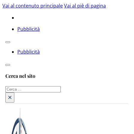
Vai al contenuto principale
Vai al piè di pagina
Pubblicità
Pubblicità
Cerca nel sito
Cerca
×