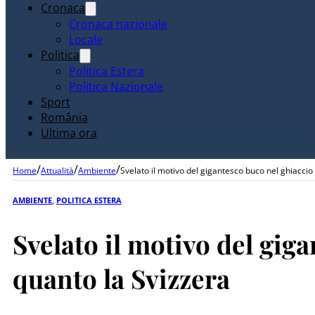
Cronaca
Cronaca nazionale
Locale
Politica
Politica Estera
Politica Nazionale
Sport
România
Ultima ora
/
/
/
Home
Attualità
Ambiente
Svelato il motivo del gigantesco buco nel ghiaccio
AMBIENTE
,
POLITICA ESTERA
Svelato il motivo del gig
quanto la Svizzera