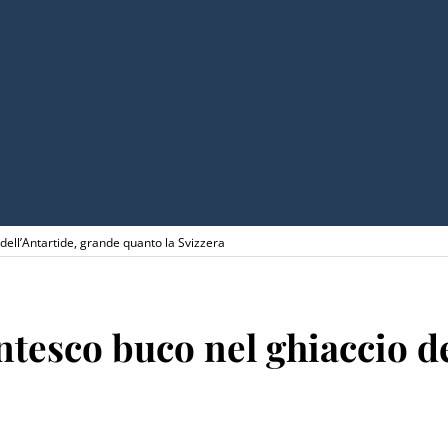
 dell’Antartide, grande quanto la Svizzera
antesco buco nel ghiaccio d