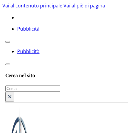
Vai al contenuto principale
Vai al piè di pagina
Pubblicità
Pubblicità
Cerca nel sito
Cerca
×