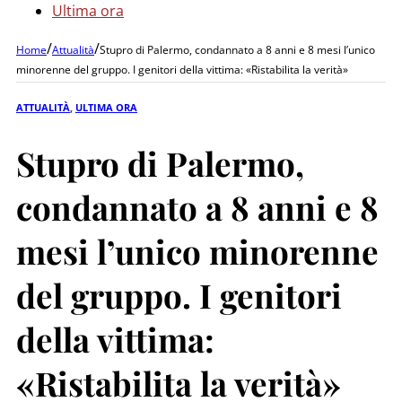
Ultima ora
/
/
Home
Attualità
Stupro di Palermo, condannato a 8 anni e 8 mesi l’unico
minorenne del gruppo. I genitori della vittima: «Ristabilita la verità»
ATTUALITÀ
,
ULTIMA ORA
Stupro di Palermo,
condannato a 8 anni e 8
mesi l’unico minorenne
del gruppo. I genitori
della vittima:
«Ristabilita la verità»