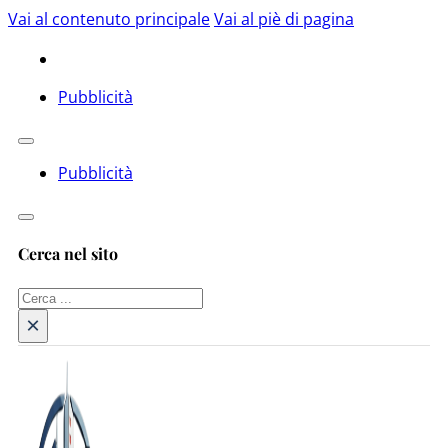
Vai al contenuto principale
Vai al piè di pagina
Pubblicità
Pubblicità
Cerca nel sito
Cerca
×