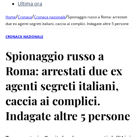
Ultima ora
/
/
/
Home
Cronaca
Cronaca nazionale
Spionaggio russo a Roma: arrestati
due ex agenti segreti italiani, caccia ai complici. Indagate altre 5 persone
CRONACA NAZIONALE
Spionaggio russo a
Roma: arrestati due ex
agenti segreti italiani,
caccia ai complici.
Indagate altre 5 persone