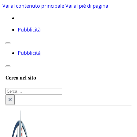
Vai al contenuto principale
Vai al piè di pagina
Pubblicità
Pubblicità
Cerca nel sito
Cerca
×