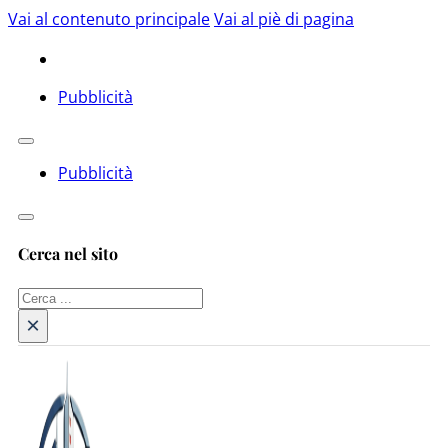
Vai al contenuto principale
Vai al piè di pagina
Pubblicità
Pubblicità
Cerca nel sito
Cerca
×