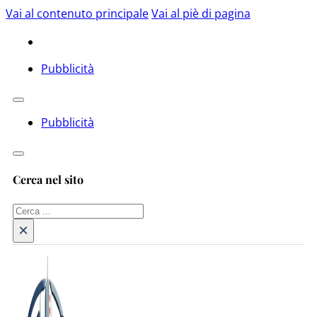
Vai al contenuto principale
Vai al piè di pagina
Pubblicità
Pubblicità
Cerca nel sito
Cerca
×