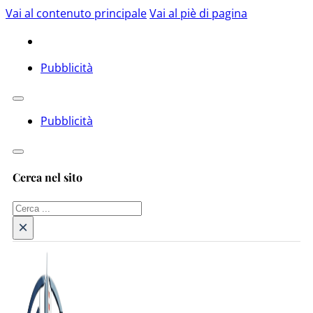
Vai al contenuto principale
Vai al piè di pagina
Pubblicità
Pubblicità
Cerca nel sito
Cerca
×