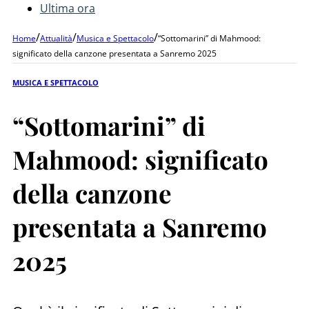
Ultima ora
/
/
/
Home
Attualità
Musica e Spettacolo
“Sottomarini” di Mahmood:
significato della canzone presentata a Sanremo 2025
MUSICA E SPETTACOLO
“Sottomarini” di
Mahmood: significato
della canzone
presentata a Sanremo
2025