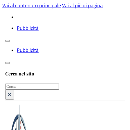
Vai al contenuto principale
Vai al piè di pagina
Pubblicità
Pubblicità
Cerca nel sito
Cerca
×