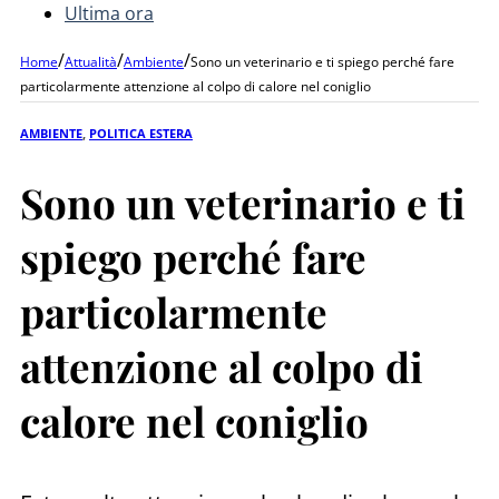
Ultima ora
/
/
/
Home
Attualità
Ambiente
Sono un veterinario e ti spiego perché fare
particolarmente attenzione al colpo di calore nel coniglio
AMBIENTE
,
POLITICA ESTERA
Sono un veterinario e ti
spiego perché fare
particolarmente
attenzione al colpo di
calore nel coniglio