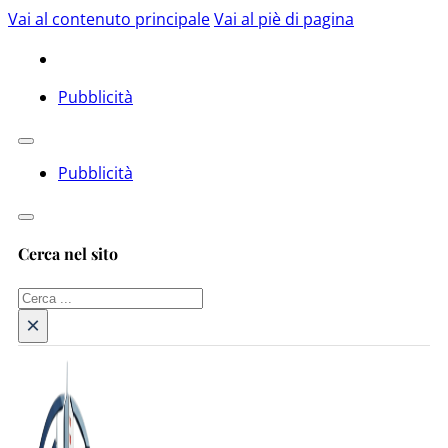
Vai al contenuto principale
Vai al piè di pagina
Pubblicità
Pubblicità
Cerca nel sito
Cerca
×