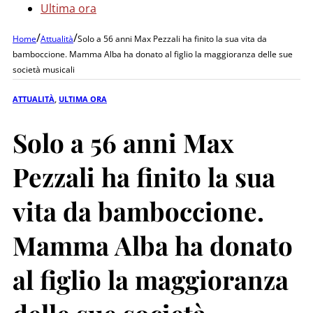
Ultima ora
/
/
Home
Attualità
Solo a 56 anni Max Pezzali ha finito la sua vita da
bamboccione. Mamma Alba ha donato al figlio la maggioranza delle sue
società musicali
ATTUALITÀ
,
ULTIMA ORA
Solo a 56 anni Max
Pezzali ha finito la sua
vita da bamboccione.
Mamma Alba ha donato
al figlio la maggioranza