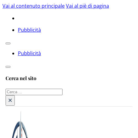
Vai al contenuto principale
Vai al piè di pagina
Pubblicità
Pubblicità
Cerca nel sito
Cerca
×