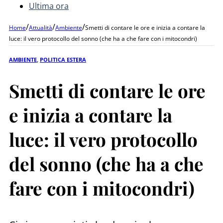
Ultima ora
/
/
/
Home
Attualità
Ambiente
Smetti di contare le ore e inizia a contare la
luce: il vero protocollo del sonno (che ha a che fare con i mitocondri)
AMBIENTE
,
POLITICA ESTERA
Smetti di contare le ore
e inizia a contare la
luce: il vero protocollo
del sonno (che ha a che
fare con i mitocondri)