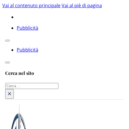
Vai al contenuto principale
Vai al piè di pagina
Pubblicità
Pubblicità
Cerca nel sito
Cerca
×