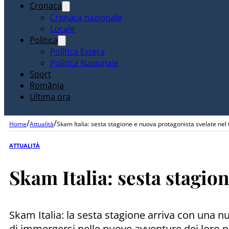
Cronaca
Cronaca nazionale
Locale
Politica
Politica Estera
Politica Nazionale
Sport
România
Ultima ora
/
/
Home
Attualità
Skam Italia: sesta stagione e nuova protagonista svelate nel t
ATTUALITÀ
Skam Italia: sesta stagion
Skam Italia: la sesta stagione arriva con una n
di immergersi nelle nuove avventure dei loro pe