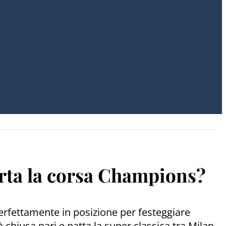
erta la corsa Champions?
 perfettamente in posizione per festeggiare
 chiusa pari e patta la super classica tra Milan