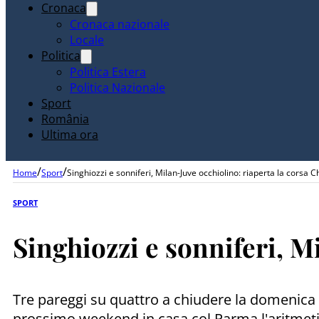
Cronaca
Cronaca nazionale
Locale
Politica
Politica Estera
Politica Nazionale
Sport
România
Ultima ora
/
/
Home
Sport
Singhiozzi e sonniferi, Milan-Juve occhiolino: riaperta la corsa
SPORT
Singhiozzi e sonniferi, M
Tre pareggi su quattro a chiudere la domenica d
prossimo weekend in casa col Parma l'aritmetica 