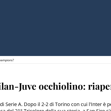
 Champions?
ilan-Juve occhiolino: riap
i Serie A. Dopo il 2-2 di Torino con cui l'Inter è
del 21° Tricolore della sua storia, a San Siro s'è