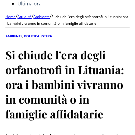
Ultima ora
/
/
/
Home
Attualità
Ambiente
Si chiude l’era degli orfanotrofi in Lituania: ora
i bambini vivranno in comunità o in famiglie affidatarie
AMBIENTE
,
POLITICA ESTERA
Si chiude l’era degli
orfanotrofi in Lituania:
ora i bambini vivranno
in comunità o in
famiglie affidatarie