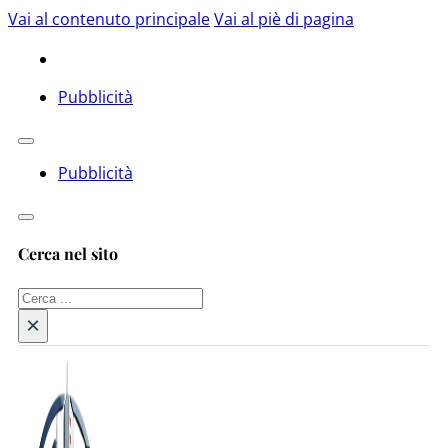
Vai al contenuto principale
Vai al piè di pagina
Pubblicità
Pubblicità
Cerca nel sito
Cerca
×