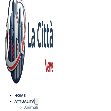
HOME
ATTUALITÀ
Animali