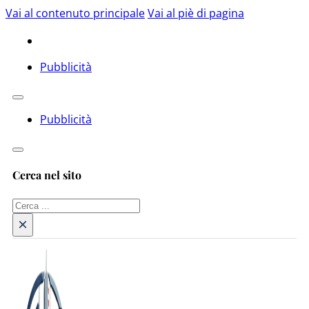
Vai al contenuto principale
Vai al piè di pagina
Pubblicità
Pubblicità
Cerca nel sito
Cerca
×