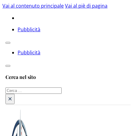
Vai al contenuto principale
Vai al piè di pagina
Pubblicità
Pubblicità
Cerca nel sito
Cerca
×