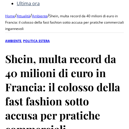
Ultima ora
/
/
/
Home
Attualità
Ambiente
Shein, multa record da 40 milioni di euro in
Francia: il colosso della fast fashion sotto accusa per pratiche commerciali
ingannevoli
AMBIENTE
,
POLITICA ESTERA
Shein, multa record da
40 milioni di euro in
Francia: il colosso della
fast fashion sotto
accusa per pratiche