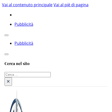
Vai al contenuto principale
Vai al piè di pagina
Pubblicità
Pubblicità
Cerca nel sito
Cerca
×