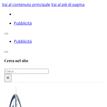
Vai al contenuto principale
Vai al piè di pagina
Pubblicità
Pubblicità
Cerca nel sito
Cerca
×