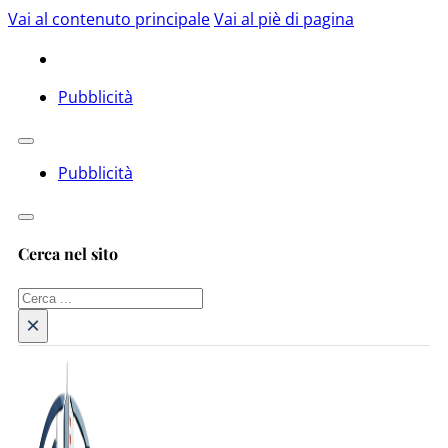
Vai al contenuto principale
Vai al piè di pagina
Pubblicità
Pubblicità
Cerca nel sito
Cerca
×