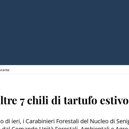
torante
tre 7 chili di tartufo estiv
 ieri, i Carabinieri Forestali del Nucleo di Seni
a dal Comando Unità Forestali, Ambientali e Agro