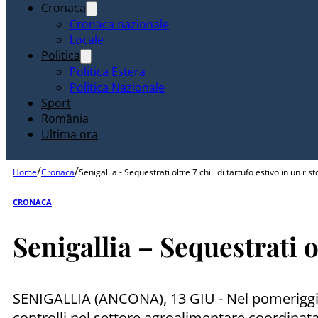
Cronaca
Cronaca nazionale
Locale
Politica
Politica Estera
Politica Nazionale
Sport
România
Ultima ora
/
/
Home
Cronaca
Senigallia - Sequestrati oltre 7 chili di tartufo estivo in un ris
CRONACA
Senigallia – Sequestrati ol
SENIGALLIA (ANCONA), 13 GIU - Nel pomeriggio di
controlli nel settore agroalimentare coordinat