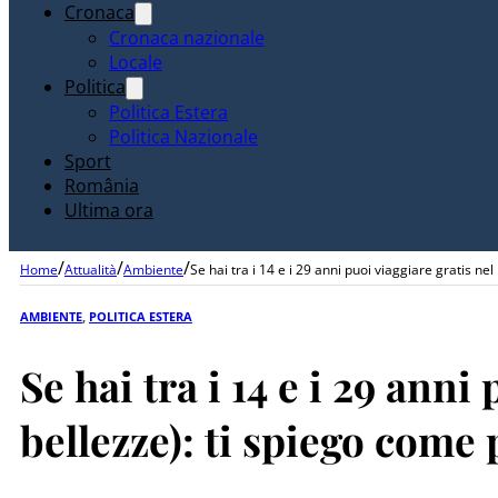
Cronaca
Cronaca nazionale
Locale
Politica
Politica Estera
Politica Nazionale
Sport
România
Ultima ora
/
/
/
Home
Attualità
Ambiente
Se hai tra i 14 e i 29 anni puoi viaggiare gratis ne
AMBIENTE
,
POLITICA ESTERA
Se hai tra i 14 e i 29 anni
bellezze): ti spiego come