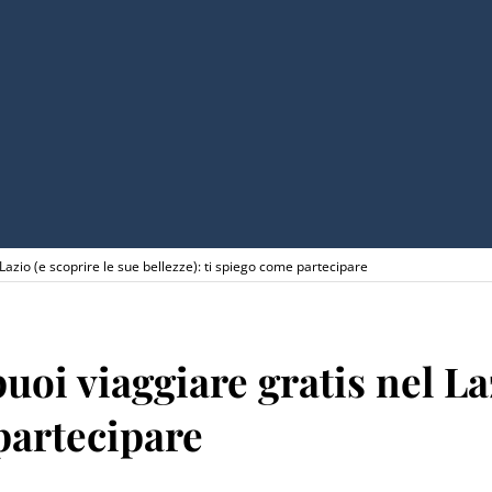
l Lazio (e scoprire le sue bellezze): ti spiego come partecipare
 puoi viaggiare gratis nel La
 partecipare