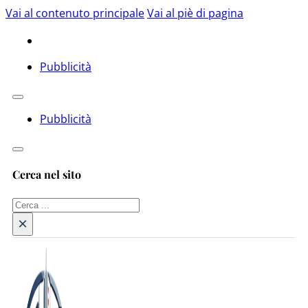
Vai al contenuto principale
Vai al piè di pagina
Pubblicità
Pubblicità
Cerca nel sito
Cerca
×