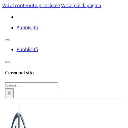
Vai al contenuto principale
Vai al piè di pagina
Pubblicità
Pubblicità
Cerca nel sito
Cerca
×