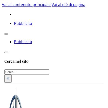
Vai al contenuto principale
Vai al piè di pagina
Pubblicità
Pubblicità
Cerca nel sito
Cerca
×