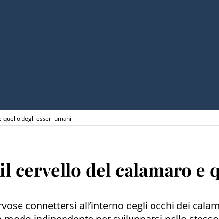
e quello degli esseri umani
il cervello del calamaro e 
ervose connettersi all’interno degli occhi dei cal
 in modo indipendente per svilupparsi nello stesso 