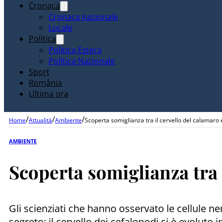
Cronaca
Cronaca nazionale
Locale
Politica
Politica Estera
Politica Nazionale
Sport
România
Ultima ora
/
/
/
Home
Attualità
Ambiente
Scoperta somiglianza tra il cervello del calamaro 
AMBIENTE
Scoperta somiglianza tra 
Gli scienziati che hanno osservato le cellule n
segreto: il cervello dei cefalopodi si è evoluto