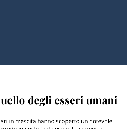
quello degli esseri umani
amari in crescita hanno scoperto un notevole
modo in cui lo fa il nostro. La scoperta,