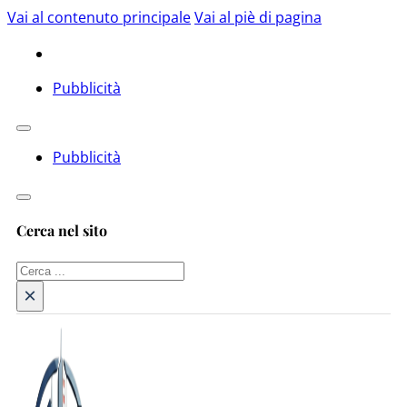
Vai al contenuto principale
Vai al piè di pagina
Pubblicità
Pubblicità
Cerca nel sito
Cerca
×