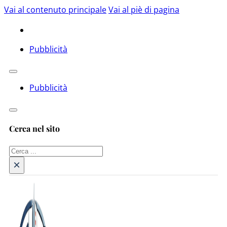
Vai al contenuto principale
Vai al piè di pagina
Pubblicità
Pubblicità
Cerca nel sito
Cerca
×