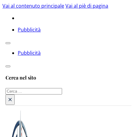
Vai al contenuto principale
Vai al piè di pagina
Pubblicità
Pubblicità
Cerca nel sito
Cerca
×