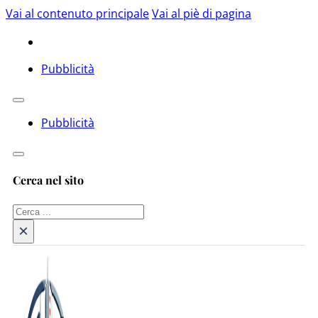
Vai al contenuto principale
Vai al piè di pagina
Pubblicità
Pubblicità
Cerca nel sito
Cerca
×