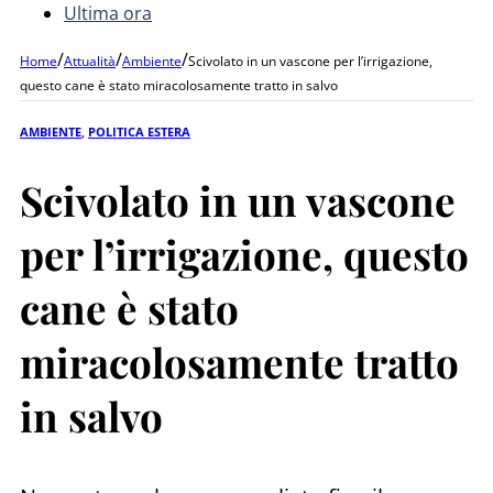
Ultima ora
/
/
/
Home
Attualità
Ambiente
Scivolato in un vascone per l’irrigazione,
questo cane è stato miracolosamente tratto in salvo
AMBIENTE
,
POLITICA ESTERA
Scivolato in un vascone
per l’irrigazione, questo
cane è stato
miracolosamente tratto
in salvo