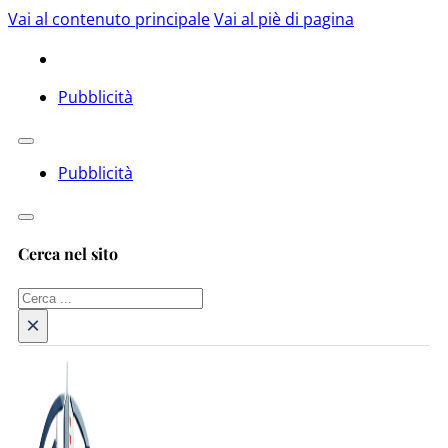
Vai al contenuto principale
Vai al piè di pagina
Pubblicità
Pubblicità
Cerca nel sito
Cerca
×