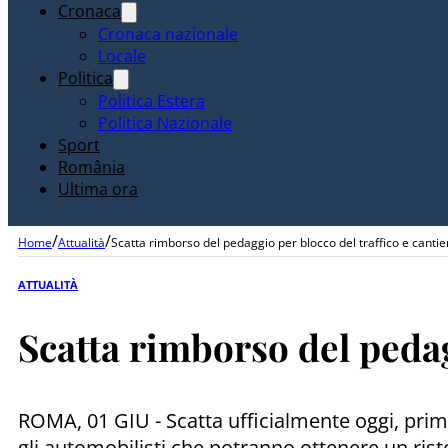
Cronaca
Cronaca nazionale
Locale
Politica
Politica Estera
Politica Nazionale
Sport
România
Ultima ora
/
/
Home
Attualità
Scatta rimborso del pedaggio per blocco del traffico e cantie
ATTUALITÀ
Scatta rimborso del pedag
ROMA, 01 GIU - Scatta ufficialmente oggi, primo 
gli automobilisti che potranno ottenere un risto