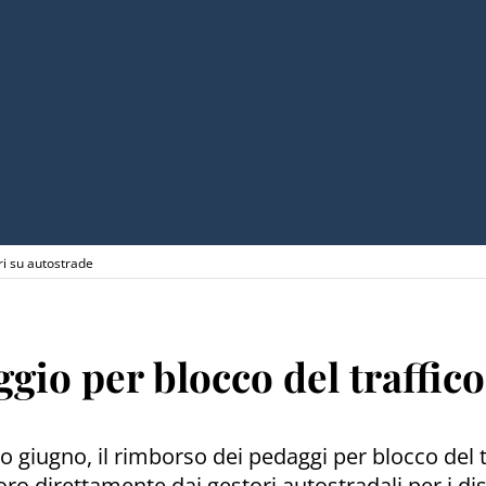
ri su autostrade
gio per blocco del traffico
giugno, il rimborso dei pedaggi per blocco del traf
ro direttamente dai gestori autostradali per i dis